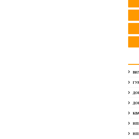
ВИ
ГУ
ДО
ДО
КВ
НП
НП