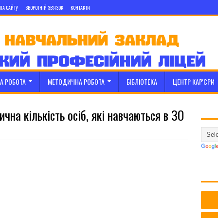
ПА САЙТУ
ЗВОРОТНІЙ ЗВ'ЯЗОК
КОНТАКТИ
А РОБОТА
МЕТОДИЧНА РОБОТА
БІБЛІОТЕКА
ЦЕНТР КАР'ЄРИ
чна кількість осіб, які навчаються в ЗО