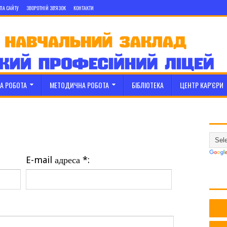
ПА САЙТУ
ЗВОРОТНІЙ ЗВ'ЯЗОК
КОНТАКТИ
А РОБОТА
МЕТОДИЧНА РОБОТА
БІБЛІОТЕКА
ЦЕНТР КАР'ЄРИ
E-mail адреса *: