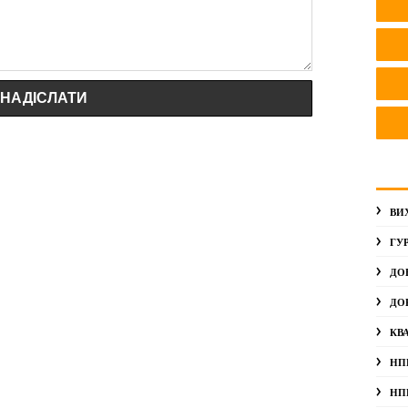
ВИ
ГУ
ДО
ДО
КВ
НП
НП