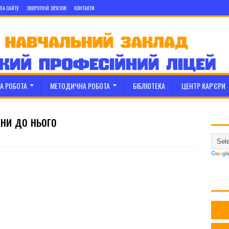
ПА САЙТУ
ЗВОРОТНІЙ ЗВ'ЯЗОК
КОНТАКТИ
А РОБОТА
МЕТОДИЧНА РОБОТА
БІБЛІОТЕКА
ЦЕНТР КАР'ЄРИ
іни до нього