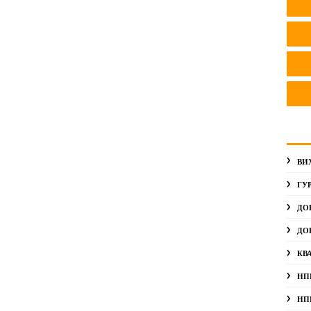
ВИ
ГУ
ДО
ДО
КВ
НП
НП