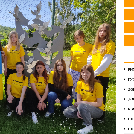
ВИ
ГУ
ДО
ДО
КВ
НП
НП