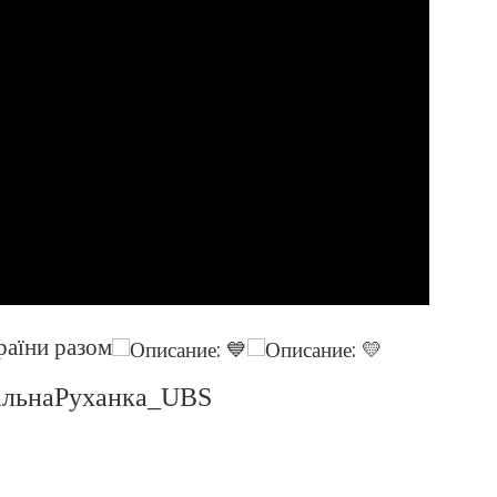
раїни разом
альнаРуханка_UBS