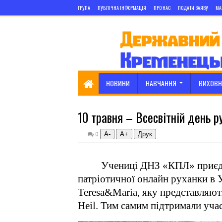
ГРУПА
ПУБЛІЧНА ІНФОРМАЦІЯ
ПРО НАС
ПОДАТИ ЗАЯВУ
МА
НОВИНИ
НАВЧАННЯ
ВИХОВН
10 травня – Всесвітній день р
А-
А+
0
Учениці ДНЗ «КПЛ» приєдн
патріотичної онлайн руханки в У
Teresa
&
Maria
, яку представляю
Heil
. Тим самим підтримали уча