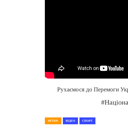
Рухаємося до Перемоги Ук
#Націон
МІТКИ:
ВІДЕО
СПОРТ