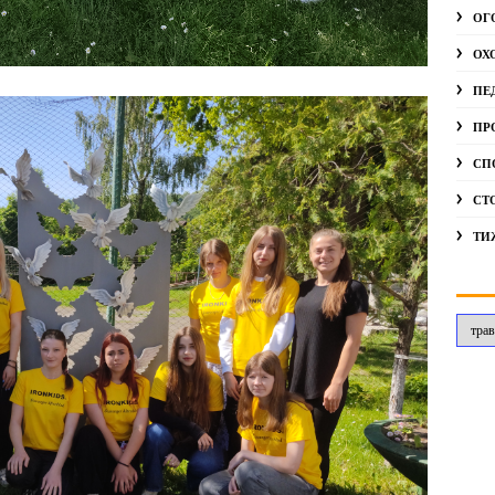
ОГ
ОХ
ПЕ
ПР
СП
СТ
ТИ