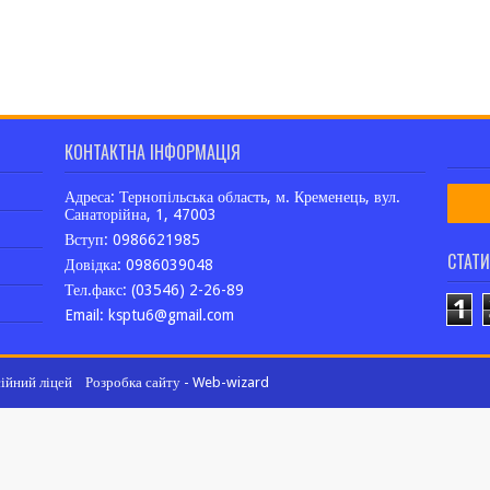
КОНТАКТНА ІНФОРМАЦІЯ
Адреса: Тернопільська область, м. Кременець, вул.
Санаторійна, 1, 47003
Вступ: 0986621985
СТАТ
Довідка: 0986039048
Тел.факс: (03546) 2-26-89
1
Email: ksptu6@gmail.com
ійний ліцей
Розробка сайту - Web-wizard