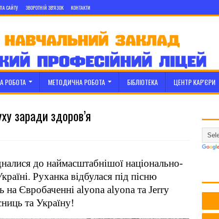
ПА САЙТУ
ЗВОРОТНІЙ ЗВ'ЯЗОК
КОНТАКТИ
А РОБОТА
МЕТОДИЧНА РОБОТА
БІБЛІОТЕКА
ЦЕНТР КАР'ЄРИ
уху заради здоров’я
алися до наймасштабнішої національно-
країні. Руханка відбулася під пісню
ть на Євробаченні
alyona
alyona
та
Jerry
сниць та Україну!