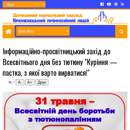
Інформаційно-просвітницький захід до
Всесвітнього дня без тютюну "Куріння —
пастка, з якої варто вирватися!"
А-
А+
0