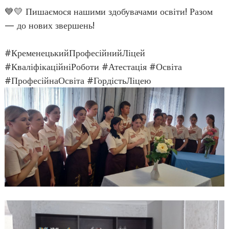
💙💛 Пишаємося нашими здобувачами освіти! Разом
— до нових звершень!
#КременецькийПрофесійнийЛіцей
#КваліфікаційніРоботи #Атестація #Освіта
#ПрофесійнаОсвіта #ГордістьЛіцею