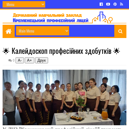
🌟 Калейдоскоп професійних здобутків 🌟
А-
А+
0